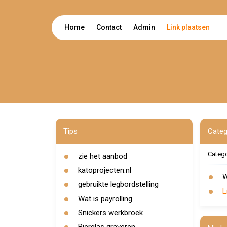
Home
Contact
Admin
Link plaatsen
Tips
Categ
Categ
zie het aanbod
katoprojecten.nl
W
gebruikte legbordstelling
L
Wat is payrolling
Snickers werkbroek