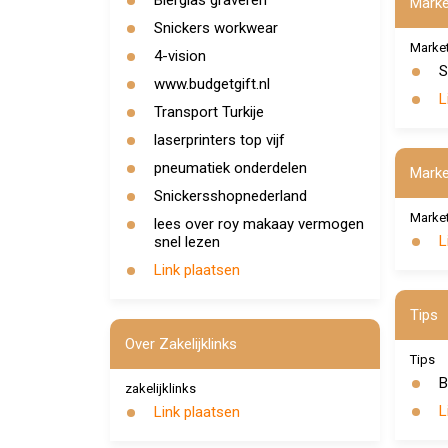
Bierglas graveren
Marke
Snickers workwear
Market
4-vision
S
www.budgetgift.nl
L
Transport Turkije
laserprinters top vijf
pneumatiek onderdelen
Marke
Snickersshopnederland
Market
lees over roy makaay vermogen
L
snel lezen
Link plaatsen
Tips
Over Zakelijklinks
Tips
B
zakelijklinks
L
Link plaatsen