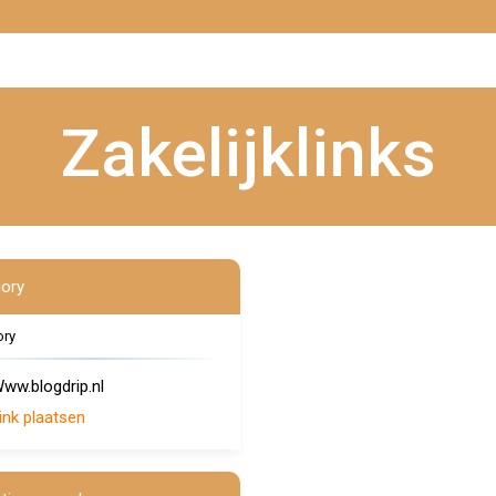
Zakelijklinks
ory
ory
ww.blogdrip.nl
ink plaatsen